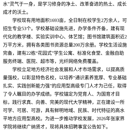
水”灵气于一身，是学习修身的净土、改革奋进的热土、成长
成才的沃土。
学校现有用地面积1693亩，全日制在校学生2万余人，可
招生专业53个。学校基础设施先进，办学条件齐备，建有现
代化的教学楼、实验实训中心、体艺馆；图书馆建筑面积近2
万平方米，拥有各类图书资源总量200万余册。学校生活设施
完备，建有22栋“花园式”学生公寓、标准化食堂、金融自助
服务终端、医院、超市等，光纤网络免费覆盖。
学校立足地方经济社会发展和人才市场需求，以提高质
量强校，以彰显特色名校，以培养“通识素养宽厚、专业基础
扎实、实践创新能力强”的应用型高级专门人才为己任，取得
了令人瞩目的办学成绩。学校锚定为党育人、为国育才目
标，践行求真、向善、完美的现代大学精神，正在建设一所
可学、可居、可游，具有鲜明
地域、
民族、时代特征的高水
平地方应用型高校。为进一步推动学校发展，2026年张家界
学院将继续广纳贤才，现将具体招聘事宜公告如下。