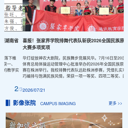
省
喜报！张家界学院排舞代表队斩获2026全国民族原创排舞
大赛多项奖项
华灯绽放神农大剧院，民族舞步竞展风华。7月16日至20日，由国家
体育总局体操运动管理中心批准举办的2026年全国民族原创排舞大
实
赛在株洲举行。我校排舞代表队远赴株洲参赛，凭借扎实功底、精
巧编排与饱满民族风情，荣获一项一等奖、四项二等奖、两项三等
奖等多项殊荣，全员载誉而归，在国家级舞台上绽放张院学子风
3
采。
/3
/3
2026/07/21
影像张院
更多 >>
CAMPUS IMAGING