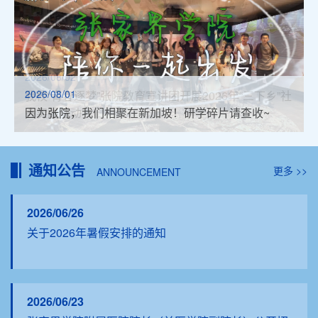
2026/08/02
2026/08/04
2026/08/01
我校“青春逐梦”张院教育宣讲团开展2026年“三下乡”社
炎炎夏日，挥汗逐梦！张院运动队训练集锦热血来袭
会实践活动
因为张院，我们相聚在新加坡！研学碎片请查收~
通知公告
更多 >>
ANNOUNCEMENT
2026/06/26
关于2026年暑假安排的通知
2026/06/23